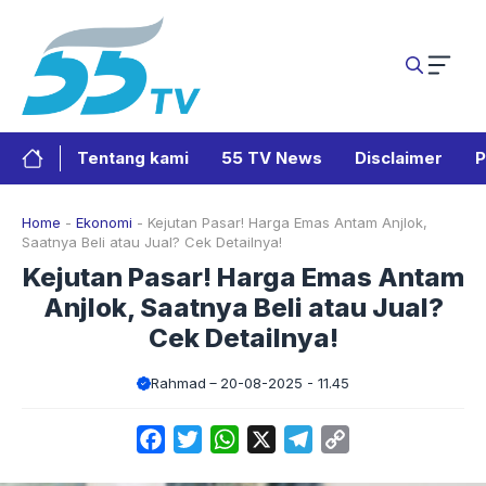
Langsung
ke
isi
Tentang kami
55 TV News
Disclaimer
P
Home
-
Ekonomi
-
Kejutan Pasar! Harga Emas Antam Anjlok,
Saatnya Beli atau Jual? Cek Detailnya!
Kejutan Pasar! Harga Emas Antam
Anjlok, Saatnya Beli atau Jual?
Cek Detailnya!
Rahmad
20-08-2025 - 11.45
Facebook
Twitter
WhatsApp
X
Telegram
Copy
Link