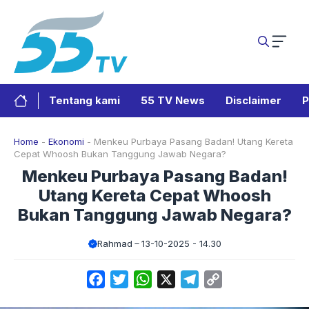
Langsung
ke
isi
Tentang kami
55 TV News
Disclaimer
P
Home
-
Ekonomi
-
Menkeu Purbaya Pasang Badan! Utang Kereta
Cepat Whoosh Bukan Tanggung Jawab Negara?
Menkeu Purbaya Pasang Badan!
Utang Kereta Cepat Whoosh
Bukan Tanggung Jawab Negara?
Rahmad
13-10-2025 - 14.30
Facebook
Twitter
WhatsApp
X
Telegram
Copy
Link