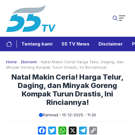
Langsung
ke
isi
Tentang kami
55 TV News
Disclaimer
P
Home
-
Ekonomi
-
Natal Makin Ceria! Harga Telur, Daging, dan
Minyak Goreng Kompak Turun Drastis, Ini Rinciannya!
Natal Makin Ceria! Harga Telur,
Daging, dan Minyak Goreng
Kompak Turun Drastis, Ini
Rinciannya!
Rahmad
15-12-2025 - 11.30
Facebook
Twitter
WhatsApp
X
Telegram
Copy