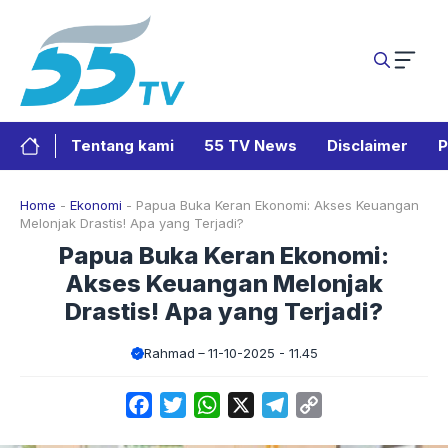
Langsung
ke
isi
Tentang kami
55 TV News
Disclaimer
P
Home
-
Ekonomi
-
Papua Buka Keran Ekonomi: Akses Keuangan
Melonjak Drastis! Apa yang Terjadi?
Papua Buka Keran Ekonomi:
Akses Keuangan Melonjak
Drastis! Apa yang Terjadi?
Rahmad
11-10-2025 - 11.45
Facebook
Twitter
WhatsApp
X
Telegram
Copy
Link