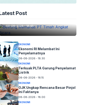
EKONOMI
Latest Post
Belitung Memanas PT Timah
Angkat Bicara
08-08-2026 - 18.45
EKONOMI
Ekonomi RI Melambat Ini
Penyelamatnya
08-08-2026 - 18.30
EKONOMI
Terkuak PLTA Garung Penyelamat
Listrik
08-08-2026 - 18.15
EKONOMI
OJK Ungkap Rencana Besar Pinjol
Ini Faktanya
08-08-2026 - 18.00
EKONOMI