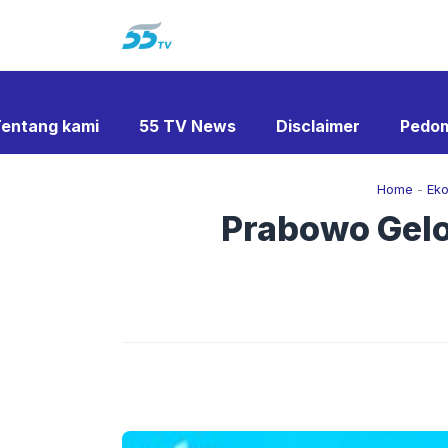
Langsung
ke
isi
entang kami
55 TV News
Disclaimer
Pedom
Home
-
Ek
Prabowo Gelo