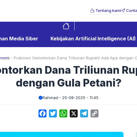
Tentang kami
Conta
an Media Siber
Kebijakan Artificial Intelligence (AI)
onomi
-
Prabowo Gelontorkan Dana Triliunan Rupiah! Ada Apa dengan G
ntorkan Dana Triliunan Ru
dengan Gula Petani?
Rahmad
25-08-2025 - 11.45
Facebook
Twitter
WhatsApp
X
Telegram
Copy
Link