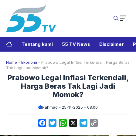
Langsung
ke
isi
Tentang kami
55 TV News
Disclaimer
P
Home
-
Ekonomi
-
Prabowo Lega! Inflasi Terkendali, Harga Beras
Tak Lagi Jadi Momok?
Prabowo Lega! Inflasi Terkendali,
Harga Beras Tak Lagi Jadi
Momok?
Rahmad
25-11-2025 - 08.00
Facebook
Twitter
WhatsApp
X
Telegram
Copy
Link