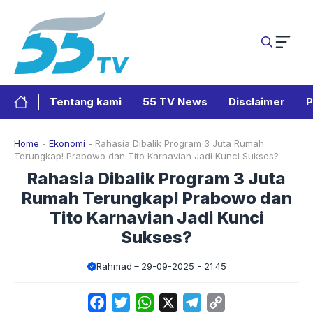
Langsung
ke
isi
Tentang kami
55 TV News
Disclaimer
P
Home
-
Ekonomi
-
Rahasia Dibalik Program 3 Juta Rumah
Terungkap! Prabowo dan Tito Karnavian Jadi Kunci Sukses?
Rahasia Dibalik Program 3 Juta
Rumah Terungkap! Prabowo dan
Tito Karnavian Jadi Kunci
Sukses?
Rahmad
29-09-2025 - 21.45
Facebook
Twitter
WhatsApp
X
Telegram
Copy