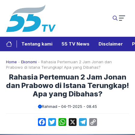
Langsung
ke
isi
Tentang kami
55 TV News
Disclaimer
P
Home
-
Ekonomi
-
Rahasia Pertemuan 2 Jam Jonan dan
Prabowo di Istana Terungkap! Apa yang Dibahas?
Rahasia Pertemuan 2 Jam Jonan
dan Prabowo di Istana Terungkap!
Apa yang Dibahas?
Rahmad
04-11-2025 - 08.45
Facebook
Twitter
WhatsApp
X
Telegram
Copy
Link