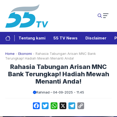
Langsung
ke
isi
Tentang kami
55 TV News
Disclaimer
P
Home
-
Ekonomi
-
Rahasia Tabungan Arisan MNC Bank
Terungkap! Hadiah Mewah Menanti Anda!
Rahasia Tabungan Arisan MNC
Bank Terungkap! Hadiah Mewah
Menanti Anda!
Rahmad
04-09-2025 - 11.45
Facebook
Twitter
WhatsApp
X
Telegram
Copy
Link