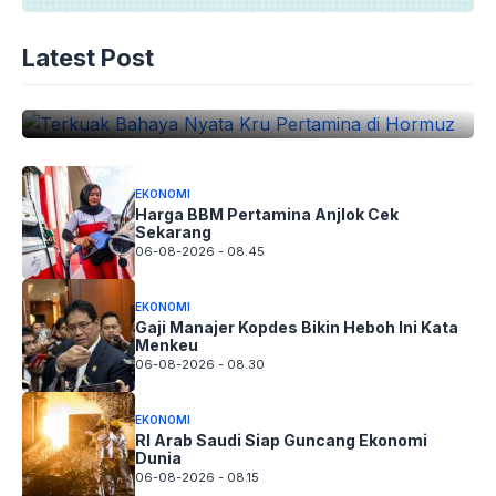
EKONOMI
Terkuak Bahaya Nyata Kru Pertamina
Latest Post
di Hormuz
06-08-2026 - 11.00
EKONOMI
Harga BBM Pertamina Anjlok Cek
Sekarang
06-08-2026 - 08.45
EKONOMI
Gaji Manajer Kopdes Bikin Heboh Ini Kata
Menkeu
06-08-2026 - 08.30
EKONOMI
RI Arab Saudi Siap Guncang Ekonomi
Dunia
06-08-2026 - 08.15