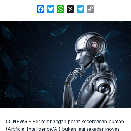
Facebook
Twitter
WhatsApp
X
Telegram
Copy
Link
55 NEWS –
Perkembangan pesat kecerdasan buatan
(Artificial Intelligence/AI) bukan lagi sekadar inovasi