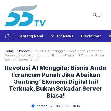
Langsung
ke
isi
Tentang kami
55 TV News
Disclaimer
P
Home
-
Ekonomi
-
Revolusi AI Menggila: Bisnis Anda Terancam
Punah Jika Abaikan ‘Jantung’ Ekonomi Digital Ini! Terkuak, Bukan
Sekadar Server Biasa!
Revolusi AI Menggila: Bisnis Anda
Terancam Punah Jika Abaikan
‘Jantung’ Ekonomi Digital Ini!
Terkuak, Bukan Sekadar Server
Biasa!
Rahmad
23-06-2026 - 18.15