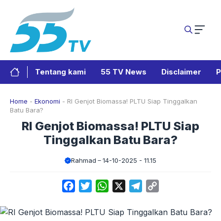
Langsung
ke
isi
Tentang kami
55 TV News
Disclaimer
P
Home
-
Ekonomi
-
RI Genjot Biomassa! PLTU Siap Tinggalkan
Batu Bara?
RI Genjot Biomassa! PLTU Siap
Tinggalkan Batu Bara?
Rahmad
14-10-2025 - 11.15
Facebook
Twitter
WhatsApp
X
Telegram
Copy
Link