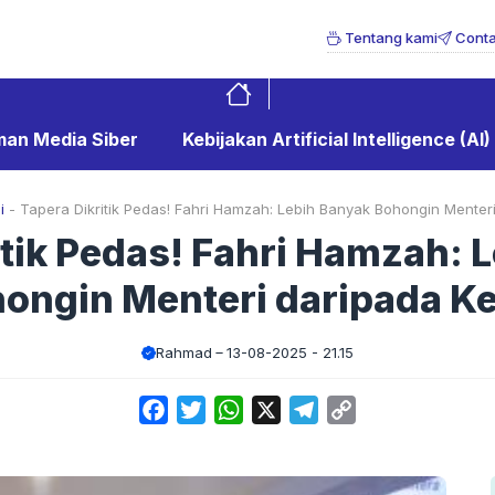
Tentang kami
Conta
an Media Siber
Kebijakan Artificial Intelligence (AI)
i
-
Tapera Dikritik Pedas! Fahri Hamzah: Lebih Banyak Bohongin Menteri
itik Pedas! Fahri Hamzah: 
ongin Menteri daripada Ke
Rahmad
13-08-2025 - 21.15
Facebook
Twitter
WhatsApp
X
Telegram
Copy
Link