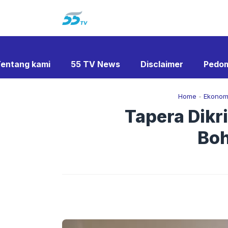
Langsung
ke
isi
entang kami
55 TV News
Disclaimer
Pedom
Home
-
Ekonom
Tapera Dikr
Boh