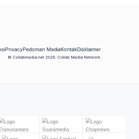
si
Privacy
Pedoman Media
Kontak
Disklaimer
© Collabmedia.net 2026. Collab Media Network.