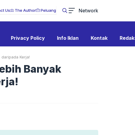
Network
ct Us
The Author
Peluang
Privacy Policy
Info Iklan
Kontak
Redak
 daripada Kerja!
Lebih Banyak
rja!