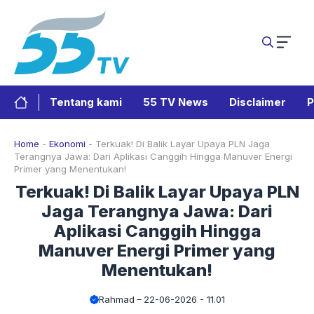
Langsung
ke
isi
Tentang kami
55 TV News
Disclaimer
P
Home
-
Ekonomi
-
Terkuak! Di Balik Layar Upaya PLN Jaga
Terangnya Jawa: Dari Aplikasi Canggih Hingga Manuver Energi
Primer yang Menentukan!
Terkuak! Di Balik Layar Upaya PLN
Jaga Terangnya Jawa: Dari
Aplikasi Canggih Hingga
Manuver Energi Primer yang
Menentukan!
Rahmad
22-06-2026 - 11.01