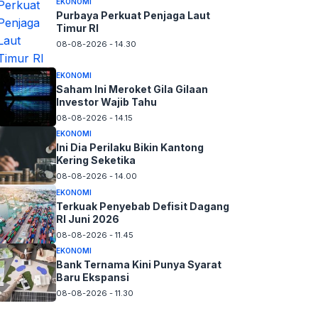
EKONOMI
Purbaya Perkuat Penjaga Laut
Timur RI
08-08-2026 - 14.30
EKONOMI
Saham Ini Meroket Gila Gilaan
Investor Wajib Tahu
08-08-2026 - 14.15
EKONOMI
Ini Dia Perilaku Bikin Kantong
Kering Seketika
08-08-2026 - 14.00
EKONOMI
Terkuak Penyebab Defisit Dagang
RI Juni 2026
08-08-2026 - 11.45
EKONOMI
Bank Ternama Kini Punya Syarat
Baru Ekspansi
08-08-2026 - 11.30