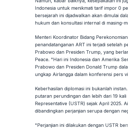
Namun, kabar baiknya, kesepakatan ini ju
Indonesia untuk menikmati tarif impor 0 per
bersejarah ini dijadwalkan akan dimulai da
hukum dan konsultasi internal di masing-
Menteri Koordinator Bidang Perekonomia
penandatanganan ART ini terjadi setelah p
Prabowo dan Presiden Trump, yang berlan
Peace. "Hari ini Indonesia dan Amerika S
Prabowo dan Presiden Donald Trump dalam 
ungkap Airlangga dalam konferensi pers vi
Keberhasilan diplomasi ini bukanlah instan
putaran perundingan dan lebih dari 19 kal
Representative (USTR) sejak April 2025. 
dibandingkan perjanjian serupa dengan neg
"Perjanjian ini dilakukan dengan USTR b