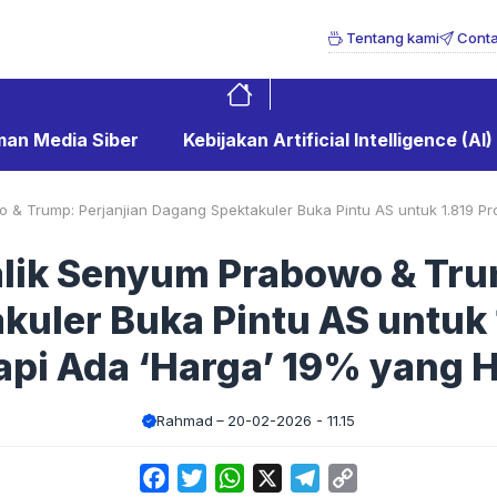
Tentang kami
Conta
an Media Siber
Kebijakan Artificial Intelligence (AI)
 & Trump: Perjanjian Dagang Spektakuler Buka Pintu AS untuk 1.819 Pr
alik Senyum Prabowo & Tru
uler Buka Pintu AS untuk 
Tapi Ada ‘Harga’ 19% yang 
Rahmad
20-02-2026 - 11.15
Facebook
Twitter
WhatsApp
X
Telegram
Copy