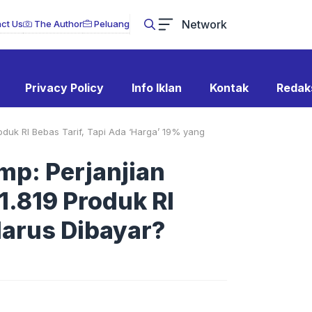
Network
ct Us
The Author
Peluang
Privacy Policy
Info Iklan
Kontak
Redak
oduk RI Bebas Tarif, Tapi Ada ‘Harga’ 19% yang
mp: Perjanjian
1.819 Produk RI
Harus Dibayar?