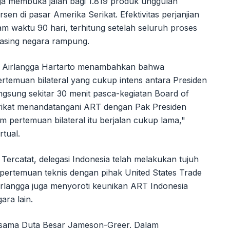
ga membuka jalan bagi 1.819 produk unggulan
sen di pasar Amerika Serikat. Efektivitas perjanjian
lam waktu 90 hari, terhitung setelah seluruh proses
masing negara rampung.
n Airlangga Hartarto menambahkan bahwa
ertemuan bilateral yang cukup intens antara Presiden
gsung sekitar 30 menit pasca-kegiatan Board of
erikat menandatangani ART dengan Pak Presiden
pertemuan bilateral itu berjalan cukup lama,"
rtual.
. Tercatat, delegasi Indonesia telah melakukan tujuh
i pertemuan teknis dengan pihak United States Trade
Airlangga juga menyoroti keunikan ART Indonesia
ara lain.
ersama Duta Besar Jameson-Greer. Dalam