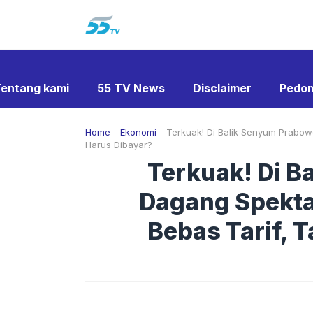
Langsung
ke
isi
entang kami
55 TV News
Disclaimer
Pedom
Home
-
Ekonomi
-
Terkuak! Di Balik Senyum Prabowo
Harus Dibayar?
Terkuak! Di B
Dagang Spektak
Bebas Tarif, 