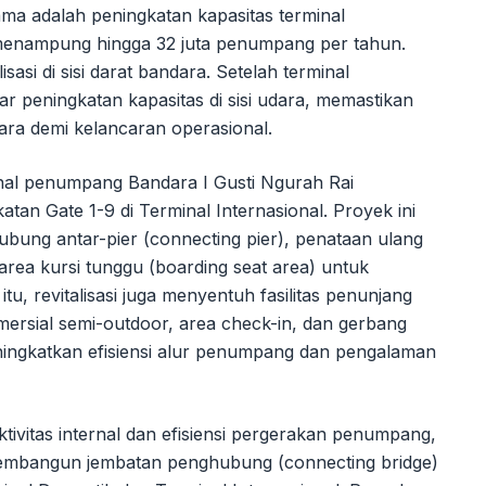
tama adalah peningkatan kapasitas terminal
enampung hingga 32 juta penumpang per tahun.
asi di sisi darat bandara. Setelah terminal
 peningkatan kapasitas di sisi udara, memastikan
dara demi kelancaran operasional.
inal penumpang Bandara I Gusti Ngurah Rai
tan Gate 1-9 di Terminal Internasional. Proyek ini
ung antar-pier (connecting pier), penataan ulang
 area kursi tunggu (boarding seat area) untuk
, revitalisasi juga menyentuh fasilitas penunjang
mersial semi-outdoor, area check-in, dan gerbang
ningkatkan efisiensi alur penumpang dan pengalaman
tivitas internal dan efisiensi pergerakan penumpang,
membangun jembatan penghubung (connecting bridge)