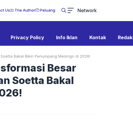
Network
ct Us
The Author
Peluang
Privacy Policy
Info Iklan
Kontak
Redak
 Soetta Bakal Bikin Penumpang Melongo di 2026!
nsformasi Besar
an Soetta Bakal
2026!