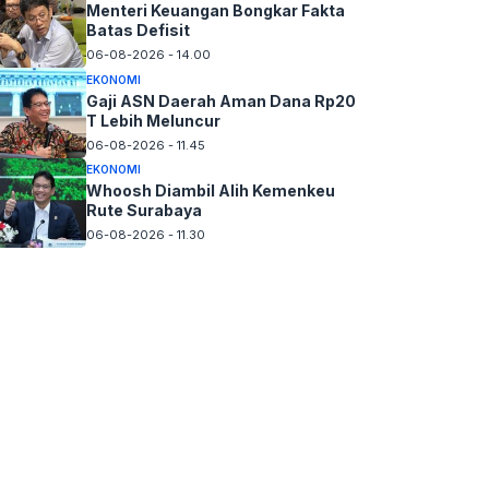
Menteri Keuangan Bongkar Fakta
Batas Defisit
06-08-2026 - 14.00
EKONOMI
Gaji ASN Daerah Aman Dana Rp20
T Lebih Meluncur
06-08-2026 - 11.45
EKONOMI
Whoosh Diambil Alih Kemenkeu
Rute Surabaya
06-08-2026 - 11.30