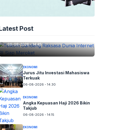
EKONOMI
Latest Post
Telkom Gandeng Raksasa
Dunia Internet RI Siap Meroket
06-08-2026 - 14.45
EKONOMI
Jurus Jitu Investasi Mahasiswa
Terkuak
06-08-2026 - 14.30
EKONOMI
Angka Kepuasan Haji 2026 Bikin
Takjub
06-08-2026 - 14.15
EKONOMI