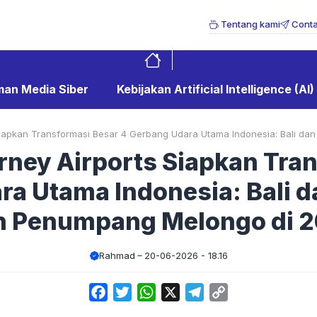
Tentang kami
Conta
an Media Siber
Kebijakan Artificial Intelligence (AI)
Siapkan Transformasi Besar 4 Gerbang Udara Utama Indonesia: Bali dan
rney Airports Siapkan Tra
a Utama Indonesia: Bali d
n Penumpang Melongo di 
Rahmad
20-06-2026 - 18.16
Facebook
Twitter
WhatsApp
X
Telegram
Copy
Link