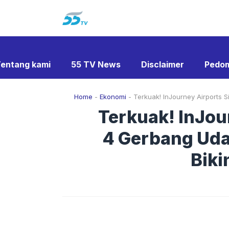
Langsung
ke
isi
entang kami
55 TV News
Disclaimer
Pedom
Home
-
Ekonomi
-
Terkuak! InJourney Airports 
Terkuak! InJou
4 Gerbang Udar
Biki