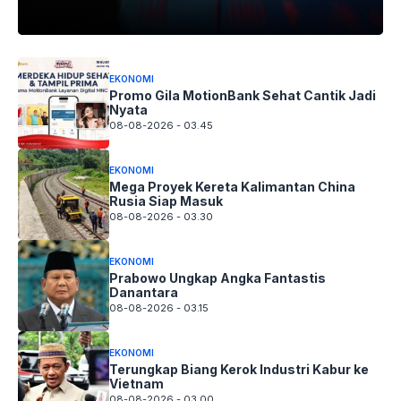
EKONOMI
Promo Gila MotionBank Sehat Cantik Jadi
Nyata
08-08-2026 - 03.45
EKONOMI
Mega Proyek Kereta Kalimantan China
Rusia Siap Masuk
08-08-2026 - 03.30
EKONOMI
Prabowo Ungkap Angka Fantastis
Danantara
08-08-2026 - 03.15
EKONOMI
Terungkap Biang Kerok Industri Kabur ke
Vietnam
08-08-2026 - 03.00