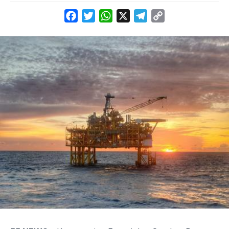
Facebook
Twitter
WhatsApp
X
Telegram
Copy
Link