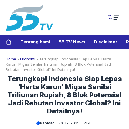
Langsung
ke
isi
Tentang kami
55 TV News
Disclaimer
P
Home
-
Ekonomi
-
Terungkap! Indonesia Siap Lepas ‘Harta
Karun’ Migas Senilai Triliunan Rupiah, 8 Blok Potensial Jadi
Rebutan Investor Global? Ini Detailnya!
Terungkap! Indonesia Siap Lepas
‘Harta Karun’ Migas Senilai
Triliunan Rupiah, 8 Blok Potensial
Jadi Rebutan Investor Global? Ini
Detailnya!
Rahmad
20-12-2025 - 21.45