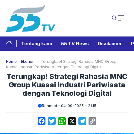
Langsung
ke
isi
Tentang kami
55 TV News
Disclaimer
P
Home
-
Ekonomi
-
Terungkap! Strategi Rahasia MNC Group
Kuasai Industri Pariwisata dengan Teknologi Digital
Terungkap! Strategi Rahasia MNC
Group Kuasai Industri Pariwisata
dengan Teknologi Digital
Rahmad
04-09-2025 - 21.15
Facebook
Twitter
WhatsApp
X
Telegram
Copy
Link