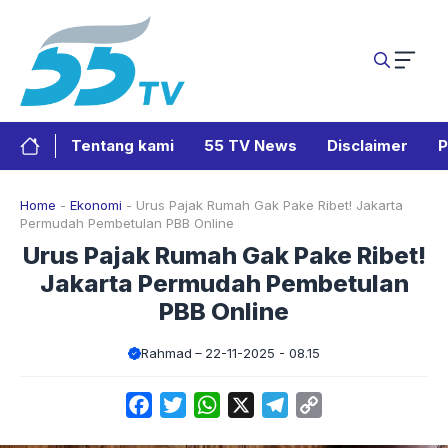
Langsung
ke
isi
Tentang kami
55 TV News
Disclaimer
P
Home
-
Ekonomi
-
Urus Pajak Rumah Gak Pake Ribet! Jakarta
Permudah Pembetulan PBB Online
Urus Pajak Rumah Gak Pake Ribet!
Jakarta Permudah Pembetulan
PBB Online
Rahmad
22-11-2025 - 08.15
Facebook
Twitter
WhatsApp
X
Telegram
Copy
Link