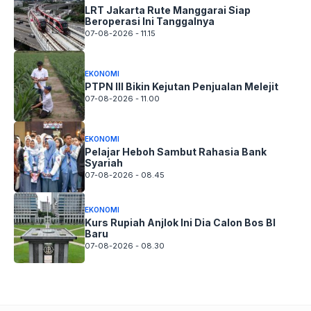
LRT Jakarta Rute Manggarai Siap
Beroperasi Ini Tanggalnya
07-08-2026 - 11.15
EKONOMI
PTPN III Bikin Kejutan Penjualan Melejit
07-08-2026 - 11.00
EKONOMI
Pelajar Heboh Sambut Rahasia Bank
Syariah
07-08-2026 - 08.45
EKONOMI
Kurs Rupiah Anjlok Ini Dia Calon Bos BI
Baru
07-08-2026 - 08.30