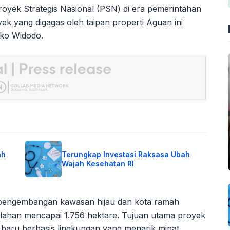
 Proyek Strategis Nasional (PSN) di era pemerintahan
k yang digagas oleh taipan properti Aguan ini
oko Widodo.
ah
Terungkap Investasi Raksasa Ubah
Wajah Kesehatan RI
 pengembangan kawasan hijau dan kota ramah
s lahan mencapai 1.756 hektare. Tujuan utama proyek
a baru berbasis lingkungan yang menarik minat