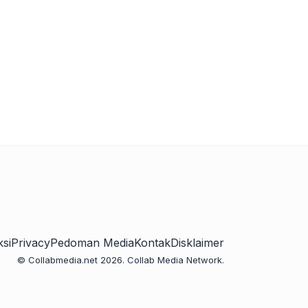
si
Privacy
Pedoman Media
Kontak
Disklaimer
© Collabmedia.net 2026. Collab Media Network.