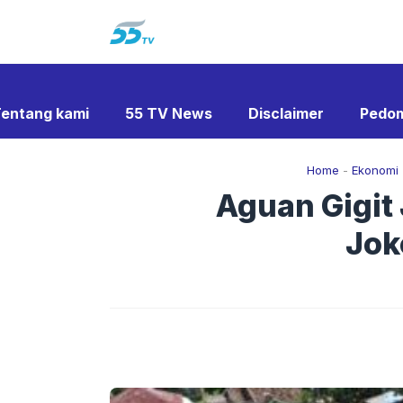
Langsung
ke
isi
entang kami
55 TV News
Disclaimer
Pedom
Home
-
Ekonomi
Aguan Gigit 
Jok