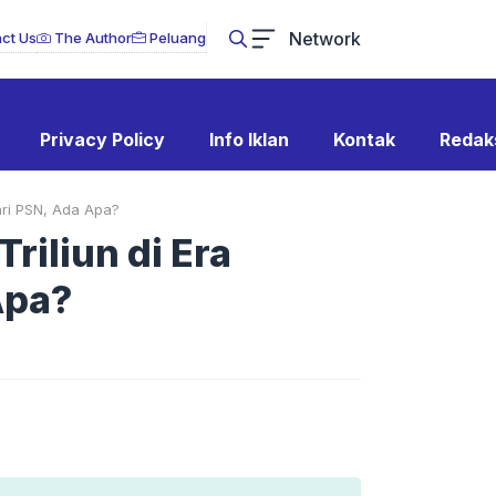
Network
ct Us
The Author
Peluang
Privacy Policy
Info Iklan
Kontak
Redak
ari PSN, Ada Apa?
riliun di Era
Apa?