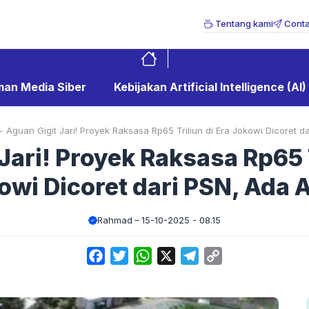
Tentang kami
Conta
an Media Siber
Kebijakan Artificial Intelligence (AI)
-
Aguan Gigit Jari! Proyek Raksasa Rp65 Triliun di Era Jokowi Dicoret d
Jari! Proyek Raksasa Rp65 T
owi Dicoret dari PSN, Ada 
Rahmad
15-10-2025 - 08.15
Facebook
Twitter
WhatsApp
X
Telegram
Copy
Link