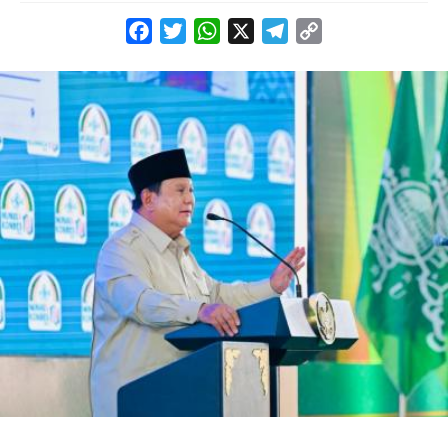
Facebook
Twitter
WhatsApp
X
Telegram
Copy
Link