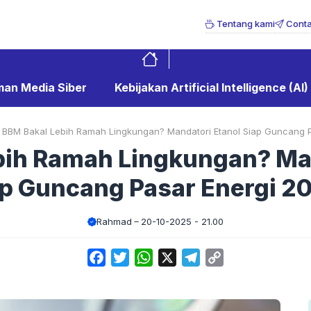
Tentang kami
Conta
an Media Siber
Kebijakan Artificial Intelligence (AI)
-
BBM Bakal Lebih Ramah Lingkungan? Mandatori Etanol Siap Guncang P
bih Ramah Lingkungan? Man
p Guncang Pasar Energi 2
Rahmad
20-10-2025 - 21.00
Facebook
Twitter
WhatsApp
X
Telegram
Copy
Link