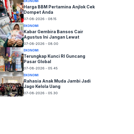
EKONOMI
Harga BBM Pertamina Anjlok Cek
Dompet Anda
07-08-2026 - 08.15
EKONOMI
Kabar Gembira Bansos Cair
Agustus Ini Jangan Lewat
07-08-2026 - 08.00
EKONOMI
Terungkap Kunci RI Guncang
Pasar Global
07-08-2026 - 05.45
EKONOMI
Rahasia Anak Muda Jambi Jadi
Jago Kelola Uang
07-08-2026 - 05.30