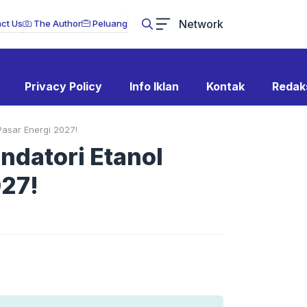
Network
ct Us
The Author
Peluang
Privacy Policy
Info Iklan
Kontak
Redak
asar Energi 2027!
datori Etanol
027!