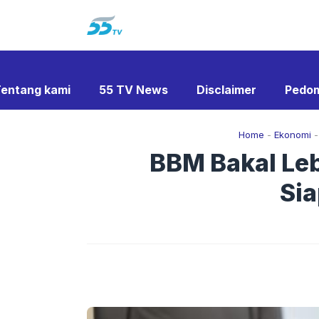
Langsung
ke
isi
entang kami
55 TV News
Disclaimer
Pedom
Home
-
Ekonomi
BBM Bakal Le
Sia