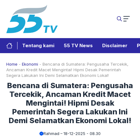
Langsung
ke
isi
Tentang kami
55 TV News
Disclaimer
P
Home
-
Ekonomi
-
Bencana di Sumatera: Pengusaha Tercekik,
Ancaman Kredit Macet Mengintai! Hipmi Desak Pemerintah
Segera Lakukan Ini Demi Selamatkan Ekonomi Lokal!
Bencana di Sumatera: Pengusaha
Tercekik, Ancaman Kredit Macet
Mengintai! Hipmi Desak
Pemerintah Segera Lakukan Ini
Demi Selamatkan Ekonomi Lokal!
Rahmad
18-12-2025 - 08.30