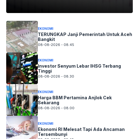
EKONOMI
TERUNGKAP Janji Pemerintah Untuk Aceh
Bangkit
08-08-2026 - 08.45
EKONOMI
Investor Senyum Lebar IHSG Terbang
Tinggi
08-08-2026 - 08.30
EKONOMI
Harga BBM Pertamina Anjlok Cek
Sekarang
08-08-2026 - 08.00
EKONOMI
Ekonomi RI Melesat Tapi Ada Ancaman
Tersembunyi