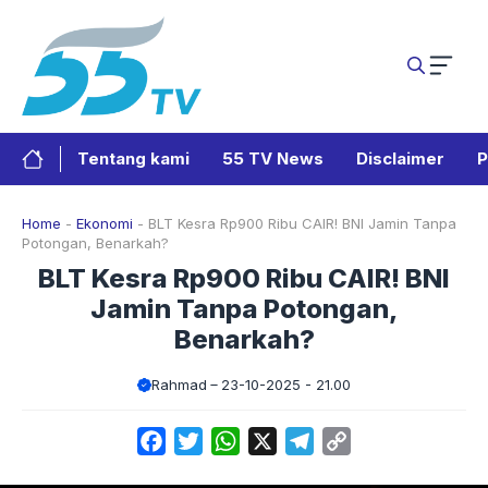
Langsung
ke
isi
Tentang kami
55 TV News
Disclaimer
P
Home
-
Ekonomi
-
BLT Kesra Rp900 Ribu CAIR! BNI Jamin Tanpa
Potongan, Benarkah?
BLT Kesra Rp900 Ribu CAIR! BNI
Jamin Tanpa Potongan,
Benarkah?
Rahmad
23-10-2025 - 21.00
Facebook
Twitter
WhatsApp
X
Telegram
Copy
Link