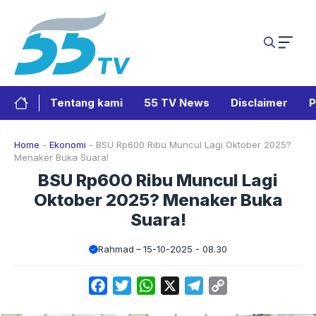
Langsung
ke
isi
Tentang kami
55 TV News
Disclaimer
P
Home
-
Ekonomi
-
BSU Rp600 Ribu Muncul Lagi Oktober 2025?
Menaker Buka Suara!
BSU Rp600 Ribu Muncul Lagi
Oktober 2025? Menaker Buka
Suara!
Rahmad
15-10-2025 - 08.30
Facebook
Twitter
WhatsApp
X
Telegram
Copy
Link