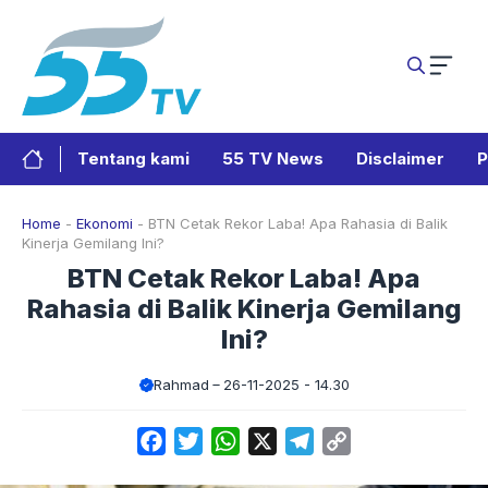
Langsung
ke
isi
Tentang kami
55 TV News
Disclaimer
P
Home
-
Ekonomi
-
BTN Cetak Rekor Laba! Apa Rahasia di Balik
Kinerja Gemilang Ini?
BTN Cetak Rekor Laba! Apa
Rahasia di Balik Kinerja Gemilang
Ini?
Rahmad
26-11-2025 - 14.30
Facebook
Twitter
WhatsApp
X
Telegram
Copy
Link