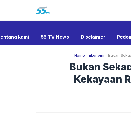
Langsung
ke
isi
entang kami
55 TV News
Disclaimer
Pedom
Home
-
Ekonomi
-
Bukan Sekada
Bukan Sekada
Kekayaan Rp