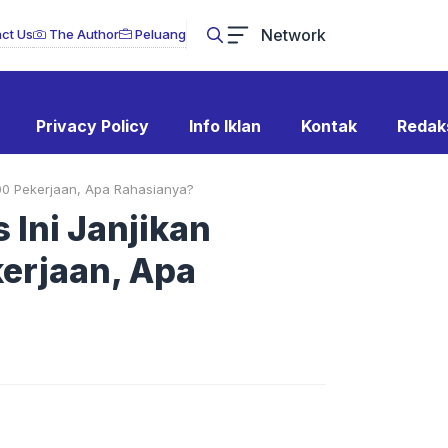
Network
ct Us
The Author
Peluang
Privacy Policy
Info Iklan
Kontak
Redak
.000 Pekerjaan, Apa Rahasianya?
 Ini Janjikan
kerjaan, Apa