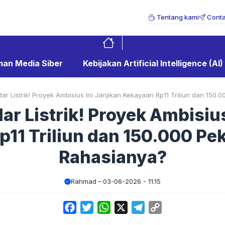
Tentang kami
Conta
an Media Siber
Kebijakan Artificial Intelligence (AI)
r Listrik! Proyek Ambisius Ini Janjikan Kekayaan Rp11 Triliun dan 150
r Listrik! Proyek Ambisius
11 Triliun dan 150.000 Pe
Rahasianya?
Rahmad
03-06-2026 - 11.15
Facebook
Twitter
WhatsApp
X
Telegram
Copy
Link