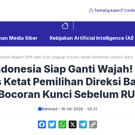
Tentang kami
Conta
an Media Siber
Kebijakan Artificial Intelligence (AI)
 Ganti Wajah! DPR dan OJK Ungkap Proses Ketat Pemilihan Direksi Baru
ndonesia Siap Ganti Wajah
 Ketat Pemilihan Direksi B
 Bocoran Kunci Sebelum R
Rahmad
19-06-2026 - 05.31
Facebook
Twitter
WhatsApp
X
Telegram
Copy
Link