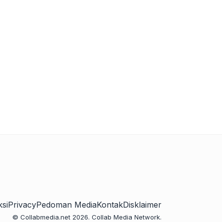
si
Privacy
Pedoman Media
Kontak
Disklaimer
© Collabmedia.net 2026. Collab Media Network.