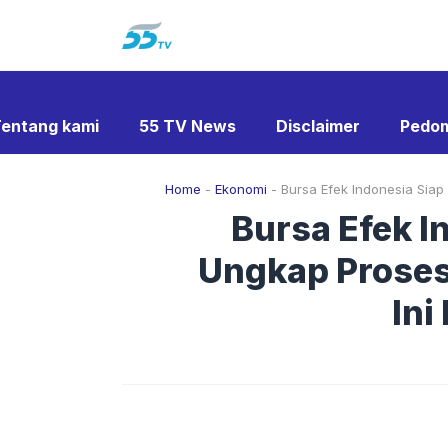
Langsung
ke
isi
entang kami
55 TV News
Disclaimer
Pedom
Home
-
Ekonomi
-
Bursa Efek Indonesia Siap
Bursa Efek I
Ungkap Proses
Ini