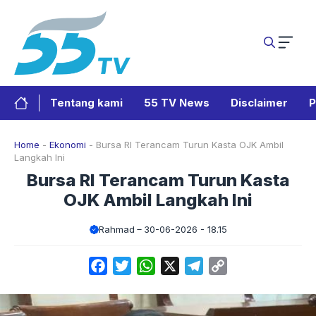
Langsung
ke
isi
Tentang kami
55 TV News
Disclaimer
P
Home
-
Ekonomi
-
Bursa RI Terancam Turun Kasta OJK Ambil
Langkah Ini
Bursa RI Terancam Turun Kasta
OJK Ambil Langkah Ini
Rahmad
30-06-2026 - 18.15
Facebook
Twitter
WhatsApp
X
Telegram
Copy
Link