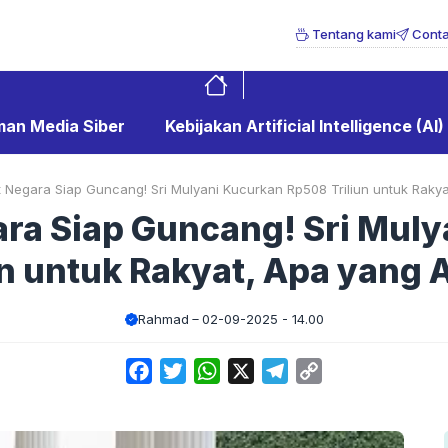
Tentang kami
Conta
an Media Siber
Kebijakan Artificial Intelligence (AI)
Negara Siap Guncang! Sri Mulyani Kucurkan Rp508 Triliun untuk Rakya
ra Siap Guncang! Sri Muly
n untuk Rakyat, Apa yang 
Rahmad
02-09-2025 - 14.00
Facebook
Twitter
WhatsApp
X
Telegram
Copy
Link