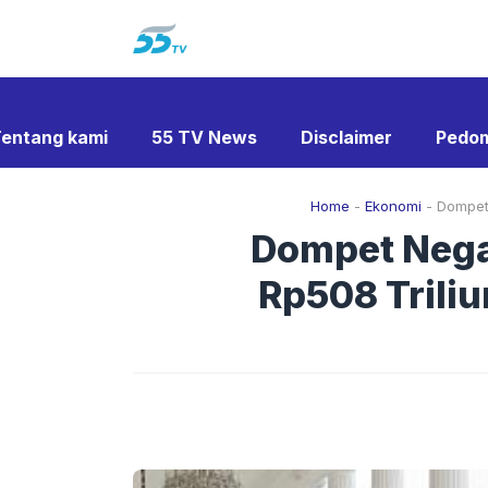
Langsung
ke
isi
entang kami
55 TV News
Disclaimer
Pedom
Home
-
Ekonomi
-
Dompet 
Dompet Nega
Rp508 Triliu