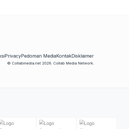
si
Privacy
Pedoman Media
Kontak
Disklaimer
© Collabmedia.net 2026. Collab Media Network.