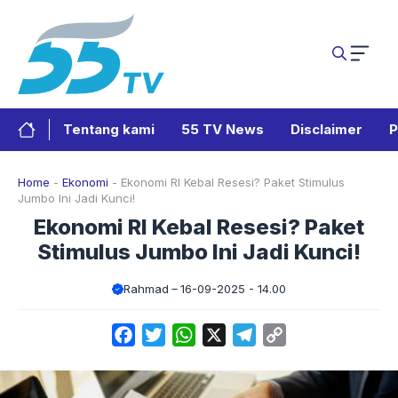
Langsung
ke
isi
Tentang kami
55 TV News
Disclaimer
P
Home
-
Ekonomi
-
Ekonomi RI Kebal Resesi? Paket Stimulus
Jumbo Ini Jadi Kunci!
Ekonomi RI Kebal Resesi? Paket
Stimulus Jumbo Ini Jadi Kunci!
Rahmad
16-09-2025 - 14.00
Facebook
Twitter
WhatsApp
X
Telegram
Copy
Link