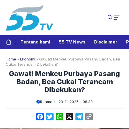
Langsung
ke
isi
Tentang kami
55 TV News
Disclaimer
P
Home
-
Ekonomi
-
Gawat! Menkeu Purbaya Pasang Badan, Bea
Cukai Terancam Dibekukan?
Gawat! Menkeu Purbaya Pasang
Badan, Bea Cukai Terancam
Dibekukan?
Rahmad
29-11-2025 - 08.30
Facebook
Twitter
WhatsApp
X
Telegram
Copy
Link