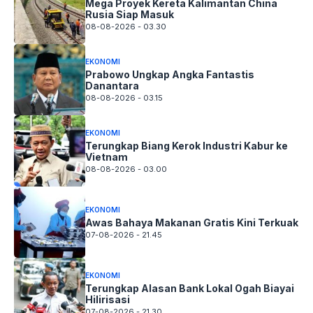
Mega Proyek Kereta Kalimantan China
Rusia Siap Masuk
08-08-2026 - 03.30
EKONOMI
Prabowo Ungkap Angka Fantastis
Danantara
08-08-2026 - 03.15
EKONOMI
Terungkap Biang Kerok Industri Kabur ke
Vietnam
08-08-2026 - 03.00
EKONOMI
Awas Bahaya Makanan Gratis Kini Terkuak
07-08-2026 - 21.45
EKONOMI
Terungkap Alasan Bank Lokal Ogah Biayai
Hilirisasi
07-08-2026 - 21.30