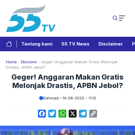
Langsung
ke
isi
Tentang kami
55 TV News
Disclaimer
P
Home
-
Ekonomi
-
Geger! Anggaran Makan Gratis Melonjak
Drastis, APBN Jebol?
Geger! Anggaran Makan Gratis
Melonjak Drastis, APBN Jebol?
Rahmad
14-08-2025 - 11.15
Facebook
Twitter
WhatsApp
X
Telegram
Copy
Link