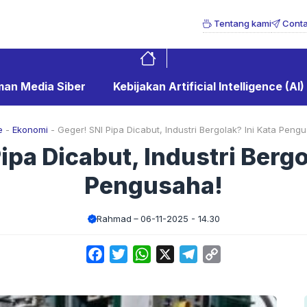
Tentang kami
Conta
an Media Siber
Kebijakan Artificial Intelligence (AI)
e
-
Ekonomi
-
Geger! SNI Pipa Dicabut, Industri Bergolak? Ini Kata Peng
ipa Dicabut, Industri Bergo
Pengusaha!
Rahmad
06-11-2025 - 14.30
Facebook
Twitter
WhatsApp
X
Telegram
Copy
Link