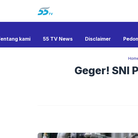
Langsung
ke
isi
entang kami
55 TV News
Disclaimer
Pedom
Hom
Geger! SNI P