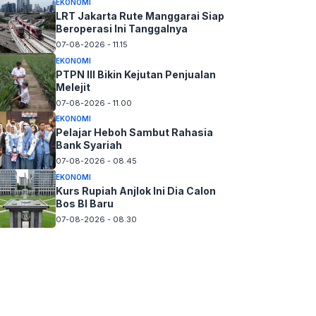
EKONOMI
LRT Jakarta Rute Manggarai Siap
Beroperasi Ini Tanggalnya
07-08-2026 - 11.15
EKONOMI
PTPN III Bikin Kejutan Penjualan
Melejit
07-08-2026 - 11.00
EKONOMI
Pelajar Heboh Sambut Rahasia
Bank Syariah
07-08-2026 - 08.45
EKONOMI
Kurs Rupiah Anjlok Ini Dia Calon
Bos BI Baru
07-08-2026 - 08.30