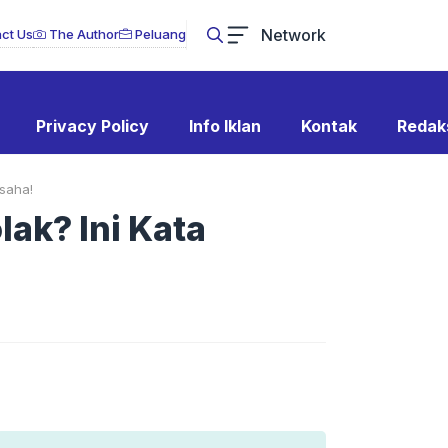
Network
ct Us
The Author
Peluang
Privacy Policy
Info Iklan
Kontak
Redak
usaha!
lak? Ini Kata