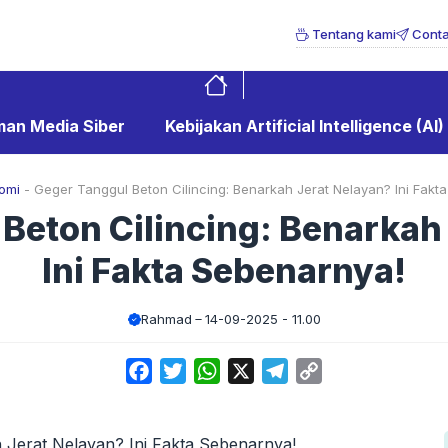
Tentang kami
Conta
an Media Siber
Kebijakan Artificial Intelligence (AI)
omi
-
Geger Tanggul Beton Cilincing: Benarkah Jerat Nelayan? Ini Fakt
Beton Cilincing: Benarkah
Ini Fakta Sebenarnya!
Rahmad
14-09-2025 - 11.00
Facebook
Twitter
WhatsApp
X
Telegram
Copy
Link