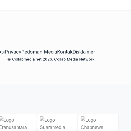
si
Privacy
Pedoman Media
Kontak
Disklaimer
© Collabmedia.net 2026. Collab Media Network.