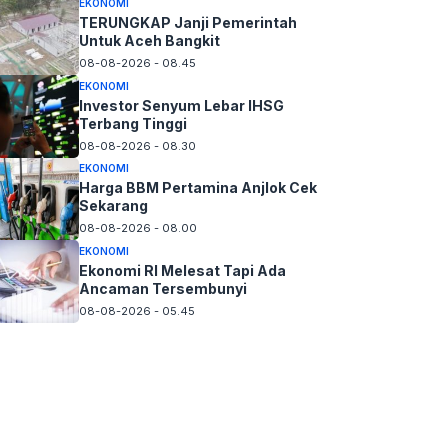
EKONOMI
TERUNGKAP Janji Pemerintah
Untuk Aceh Bangkit
08-08-2026 - 08.45
EKONOMI
Investor Senyum Lebar IHSG
Terbang Tinggi
08-08-2026 - 08.30
EKONOMI
Harga BBM Pertamina Anjlok Cek
Sekarang
08-08-2026 - 08.00
EKONOMI
Ekonomi RI Melesat Tapi Ada
Ancaman Tersembunyi
08-08-2026 - 05.45