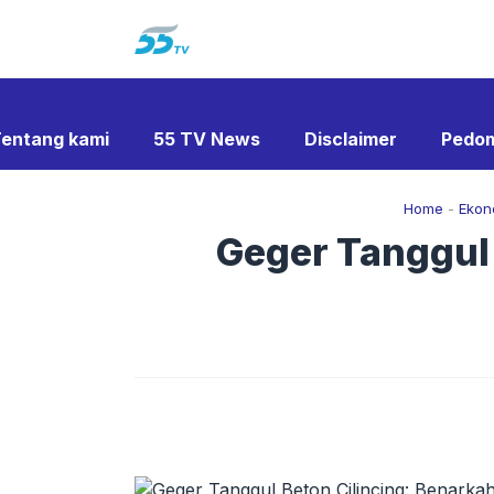
Langsung
ke
isi
entang kami
55 TV News
Disclaimer
Pedom
Home
-
Ekon
Geger Tanggul 