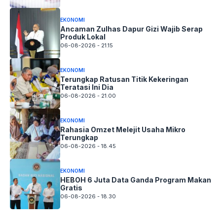
EKONOMI
Ancaman Zulhas Dapur Gizi Wajib Serap
Produk Lokal
06-08-2026 - 21.15
EKONOMI
Terungkap Ratusan Titik Kekeringan
Teratasi Ini Dia
06-08-2026 - 21.00
EKONOMI
Rahasia Omzet Melejit Usaha Mikro
Terungkap
06-08-2026 - 18.45
EKONOMI
HEBOH 6 Juta Data Ganda Program Makan
Gratis
06-08-2026 - 18.30