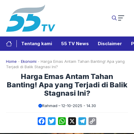
Langsung
ke
isi
Tentang kami
55 TV News
Disclaimer
P
Home
-
Ekonomi
-
Harga Emas Antam Tahan Banting! Apa yang
Terjadi di Balik Stagnasi Ini?
Harga Emas Antam Tahan
Banting! Apa yang Terjadi di Balik
Stagnasi Ini?
Rahmad
12-10-2025 - 14.30
Facebook
Twitter
WhatsApp
X
Telegram
Copy
Link