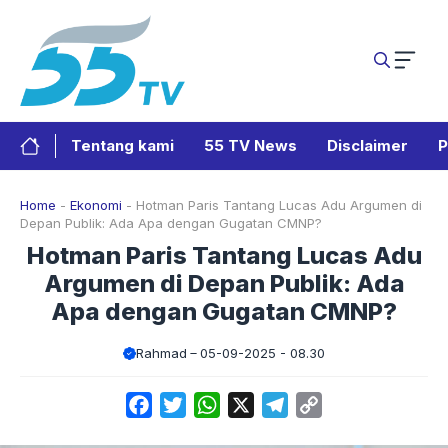
Langsung
ke
isi
Tentang kami
55 TV News
Disclaimer
P
Home
-
Ekonomi
-
Hotman Paris Tantang Lucas Adu Argumen di
Depan Publik: Ada Apa dengan Gugatan CMNP?
Hotman Paris Tantang Lucas Adu
Argumen di Depan Publik: Ada
Apa dengan Gugatan CMNP?
Rahmad
05-09-2025 - 08.30
Facebook
Twitter
WhatsApp
X
Telegram
Copy
Link