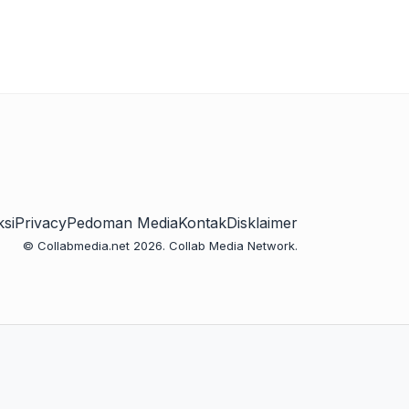
si
Privacy
Pedoman Media
Kontak
Disklaimer
© Collabmedia.net 2026. Collab Media Network.