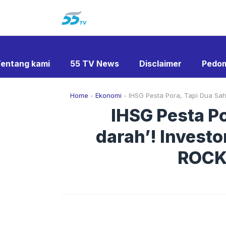
Langsung
ke
isi
entang kami
55 TV News
Disclaimer
Pedom
Home
-
Ekonomi
-
IHSG Pesta Pora, Tapi Dua Sa
IHSG Pesta Po
darah’! Invest
ROCK,