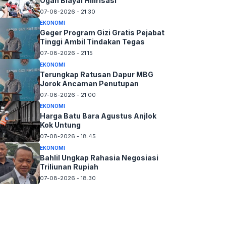
Ogah Biayai Hilirisasi
07-08-2026 - 21.30
EKONOMI
Geger Program Gizi Gratis Pejabat
Tinggi Ambil Tindakan Tegas
07-08-2026 - 21.15
EKONOMI
Terungkap Ratusan Dapur MBG
Jorok Ancaman Penutupan
07-08-2026 - 21.00
EKONOMI
Harga Batu Bara Agustus Anjlok
Kok Untung
07-08-2026 - 18.45
EKONOMI
Bahlil Ungkap Rahasia Negosiasi
Triliunan Rupiah
07-08-2026 - 18.30