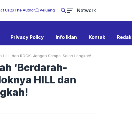
Network
ct Us
The Author
Peluang
Privacy Policy
Info Iklan
Kontak
Redak
nya HILL dan ROCK, Jangan Sampai Salah Langkah!
lah ‘Berdarah-
loknya HILL dan
ngkah!