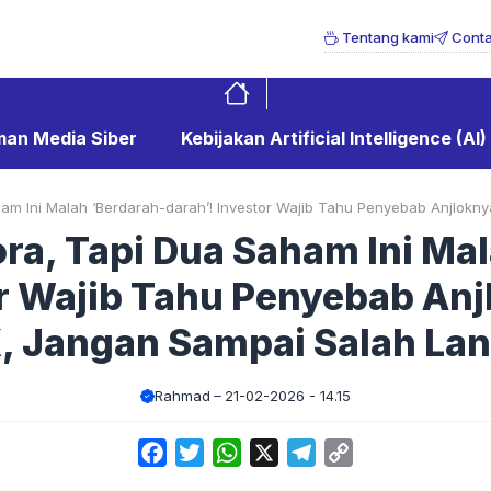
Tentang kami
Conta
an Media Siber
Kebijakan Artificial Intelligence (AI)
ham Ini Malah ‘Berdarah-darah’! Investor Wajib Tahu Penyebab Anjlok
ra, Tapi Dua Saham Ini Ma
or Wajib Tahu Penyebab Anj
 Jangan Sampai Salah La
Rahmad
21-02-2026 - 14.15
Facebook
Twitter
WhatsApp
X
Telegram
Copy
Link