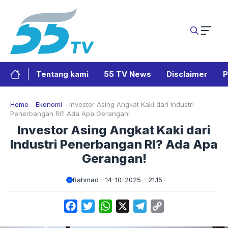
Langsung
ke
isi
Tentang kami
55 TV News
Disclaimer
P
Home
-
Ekonomi
-
Investor Asing Angkat Kaki dari Industri
Penerbangan RI? Ada Apa Gerangan!
Investor Asing Angkat Kaki dari
Industri Penerbangan RI? Ada Apa
Gerangan!
Rahmad
14-10-2025 - 21.15
Facebook
Twitter
WhatsApp
X
Telegram
Copy
Link