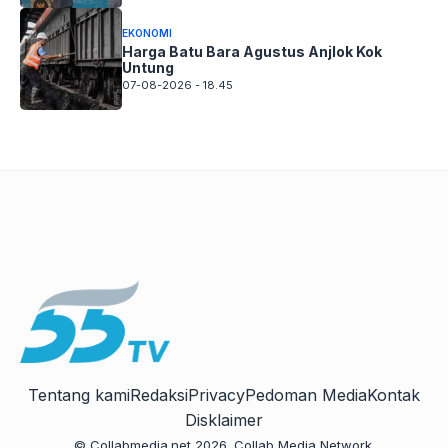
EKONOMI
Harga Batu Bara Agustus Anjlok Kok
Untung
07-08-2026 - 18.45
Tentang kami
Redaksi
Privacy
Pedoman Media
Kontak
Disklaimer
© Collabmedia.net 2026. Collab Media Network.