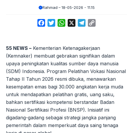
Rahmad
18-05-2026 - 11.15
Facebook
Twitter
WhatsApp
X
Telegram
Copy
Link
55 NEWS –
Kementerian Ketenagakerjaan
(Kemnaker) membuat gebrakan signifikan dalam
upaya peningkatan kualitas sumber daya manusia
(SDM) Indonesia. Program Pelatihan Vokasi Nasional
Tahap II Tahun 2026 resmi dibuka, menawarkan
kesempatan emas bagi 30.000 angkatan kerja muda
untuk mendapatkan pelatihan gratis, uang saku,
bahkan sertifikasi kompetensi berstandar Badan
Nasional Sertifikasi Profesi (BNSP). Inisiatif ini
digadang-gadang sebagai strategi jangka panjang
pemerintah dalam memperkuat daya saing tenaga
kerja di pasar global.