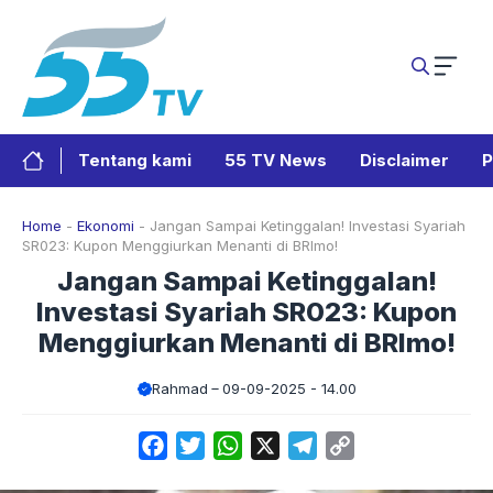
Langsung
ke
isi
Tentang kami
55 TV News
Disclaimer
P
Home
-
Ekonomi
-
Jangan Sampai Ketinggalan! Investasi Syariah
SR023: Kupon Menggiurkan Menanti di BRImo!
Jangan Sampai Ketinggalan!
Investasi Syariah SR023: Kupon
Menggiurkan Menanti di BRImo!
Rahmad
09-09-2025 - 14.00
Facebook
Twitter
WhatsApp
X
Telegram
Copy
Link