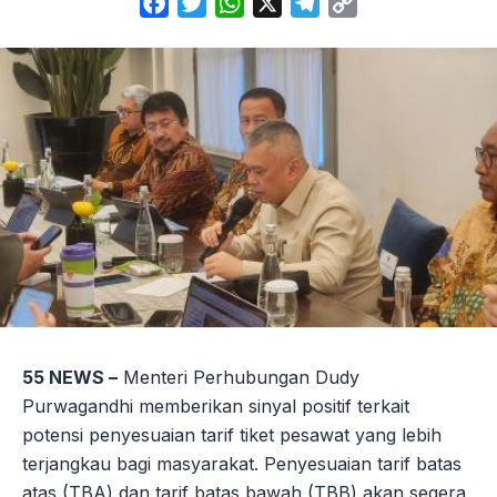
Facebook
Twitter
WhatsApp
X
Telegram
Copy
Link
55 NEWS –
Menteri Perhubungan Dudy
Purwagandhi memberikan sinyal positif terkait
potensi penyesuaian tarif tiket pesawat yang lebih
terjangkau bagi masyarakat. Penyesuaian tarif batas
atas (TBA) dan tarif batas bawah (TBB) akan segera