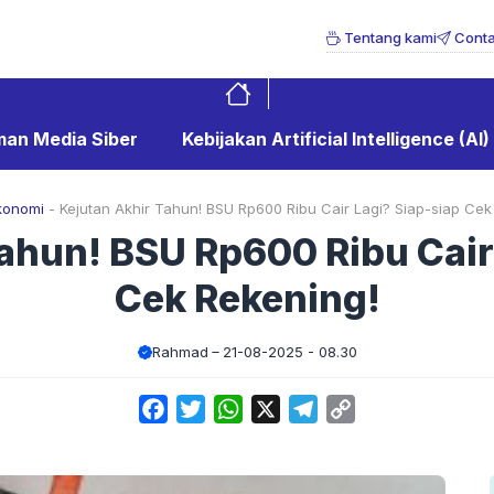
Tentang kami
Conta
an Media Siber
Kebijakan Artificial Intelligence (AI)
konomi
-
Kejutan Akhir Tahun! BSU Rp600 Ribu Cair Lagi? Siap-siap Cek
ahun! BSU Rp600 Ribu Cair
Cek Rekening!
Rahmad
21-08-2025 - 08.30
Facebook
Twitter
WhatsApp
X
Telegram
Copy
Link