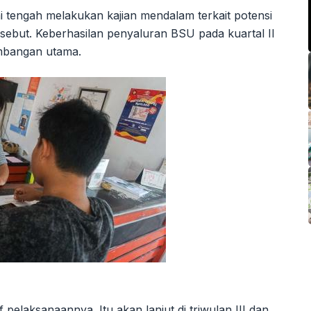
 tengah melakukan kajian mendalam terkait potensi
sebut. Keberhasilan penyaluran BSU pada kuartal II
imbangan utama.
f pelaksanaannya. Itu akan lanjut di triwulan III dan