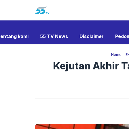
Langsung
ke
isi
entang kami
55 TV News
Disclaimer
Pedom
Home
-
E
Kejutan Akhir T