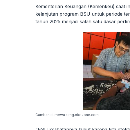
Kementerian Keuangan (Kemenkeu) saat ini
kelanjutan program BSU untuk periode ter
tahun 2025 menjadi salah satu dasar pert
Gambar Istimewa : img.okezone.com
"BSU kelihatannya lanjut karena kita efekti