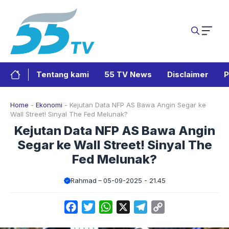
Langsung
ke
isi
Tentang kami
55 TV News
Disclaimer
P
Home
-
Ekonomi
-
Kejutan Data NFP AS Bawa Angin Segar ke
Wall Street! Sinyal The Fed Melunak?
Kejutan Data NFP AS Bawa Angin
Segar ke Wall Street! Sinyal The
Fed Melunak?
Rahmad
05-09-2025 - 21.45
Facebook
Twitter
WhatsApp
X
Telegram
Copy
Link