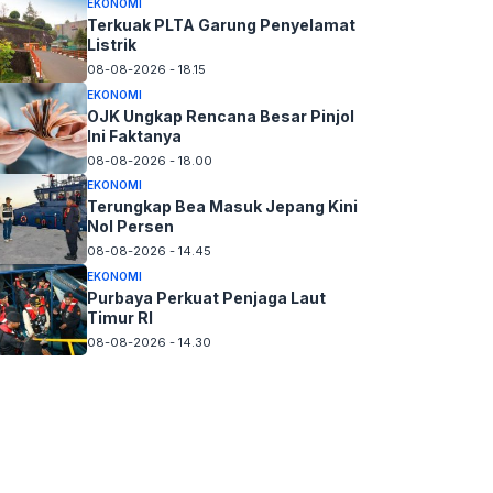
EKONOMI
Terkuak PLTA Garung Penyelamat
Listrik
08-08-2026 - 18.15
EKONOMI
OJK Ungkap Rencana Besar Pinjol
Ini Faktanya
08-08-2026 - 18.00
EKONOMI
Terungkap Bea Masuk Jepang Kini
Nol Persen
08-08-2026 - 14.45
EKONOMI
Purbaya Perkuat Penjaga Laut
Timur RI
08-08-2026 - 14.30