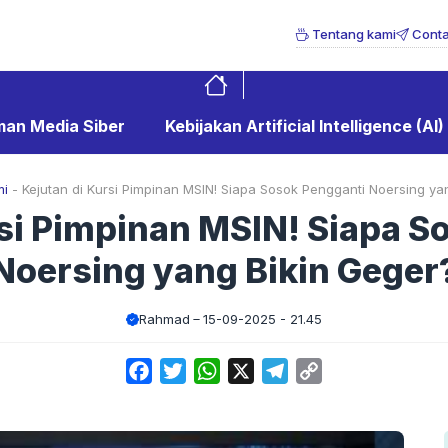
Tentang kami
Conta
an Media Siber
Kebijakan Artificial Intelligence (AI)
mi
-
Kejutan di Kursi Pimpinan MSIN! Siapa Sosok Pengganti Noersing ya
rsi Pimpinan MSIN! Siapa S
Noersing yang Bikin Geger
Rahmad
15-09-2025 - 21.45
Facebook
Twitter
WhatsApp
X
Telegram
Copy
Link