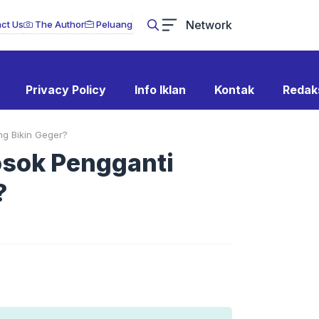
Network
ct Us
The Author
Peluang
Privacy Policy
Info Iklan
Kontak
Redak
ng Bikin Geger?
osok Pengganti
?