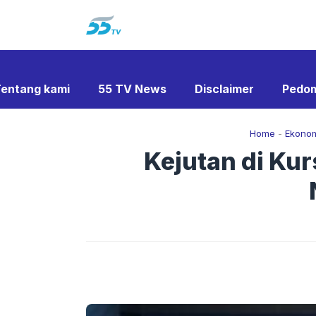
Langsung
ke
isi
entang kami
55 TV News
Disclaimer
Pedom
Home
-
Ekono
Kejutan di Ku