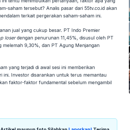
ni tentu menimbulkan pertanyaan, faktor apa yang
m-saham tersebut? Analis pasar dari 55tv.co.id akan
ndalam terkait pergerakan saham-saham ini.
kanan jual yang cukup besar. PT Indo Premier
op loser
dengan penurunan 11,45%, disusul oleh PT
ang melemah 9,30%, dan PT Agung Menjangan
 yang terjadi di awal sesi ini memberikan
i ini. Investor disarankan untuk terus memantau
n faktor-faktor fundamental sebelum mengambil
k Artikel maupun foto Silahkan
Laporkan!
Terima