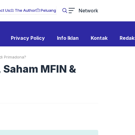
Network
ct Us
The Author
Peluang
Privacy Policy
Info Iklan
Kontak
Redak
di Primadona?
i, Saham MFIN &