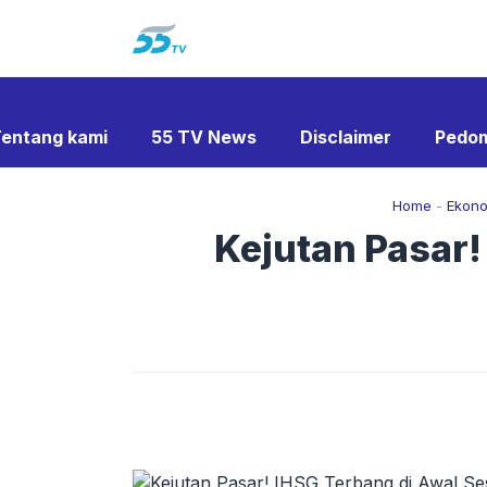
Langsung
ke
isi
entang kami
55 TV News
Disclaimer
Pedom
Home
-
Ekon
Kejutan Pasar!