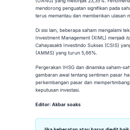
(UANG) yang melonjak 23,35%. Fenomena i
mendorong penguatan signifikan pada saha
terus memantau dan memberikan ulasan me
Di sisi lain, beberapa saham mengalami te
Investment Management (XIML) menjadi
t
Cahayasakti Investindo Sukses (CSIS) y
(AMMS) yang turun 5,66%.
Pergerakan IHSG dan dinamika saham-saham
gambaran awal tentang sentimen pasar har
perkembangan pasar dan mempertimbangka
keputusan investasi.
Editor: Akbar soaks
Jika keberatan atau harus diedit bai