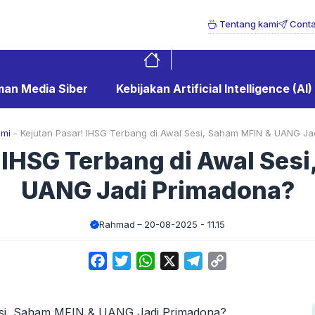
Tentang kami
Conta
an Media Siber
Kebijakan Artificial Intelligence (AI)
omi
-
Kejutan Pasar! IHSG Terbang di Awal Sesi, Saham MFIN & UANG Ja
 IHSG Terbang di Awal Ses
UANG Jadi Primadona?
Rahmad
20-08-2025 - 11.15
Facebook
Twitter
WhatsApp
X
Telegram
Copy
Link