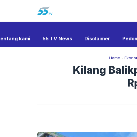
Langsung
ke
isi
entang kami
55 TV News
Disclaimer
Pedom
Home
-
Ekono
Kilang Bali
R