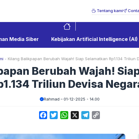
Tentang kami
Conta
an Media Siber
Kebijakan Artificial Intelligence (AI)
mi
-
Kilang Balikpapan Berubah Wajah! Siap Selamatkan Rp1.134 Triliun
kpapan Berubah Wajah! Sia
p1.134 Triliun Devisa Negar
Rahmad
01-12-2025 - 14.00
Facebook
Twitter
WhatsApp
X
Telegram
Copy
Link