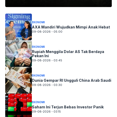
EKONOMI
AXA Mandiri Wujudkan Mimpi Anak Hebat
09-08-2026 - 05.00
EKONOMI
Rupiah Menggila Dolar AS Tak Berdaya
Pekan Ini
09-08-2026 - 03.45
EKONOMI
Dunia Gempar RI Ungguli China Arab Saudi
09-08-2026 - 03.30
EKONOMI
Saham Ini Terjun Bebas Investor Panik
09-08-2026 - 03.15