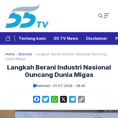
Langsung
ke
isi
Tentang kami
55 TV News
Disclaimer
P
Home
-
Ekonomi
-
Langkah Berani Industri Nasional Guncang
Dunia Migas
Langkah Berani Industri Nasional
Guncang Dunia Migas
Rahmad
01-07-2026 - 08.45
Facebook
Twitter
WhatsApp
X
Telegram
Copy
Link