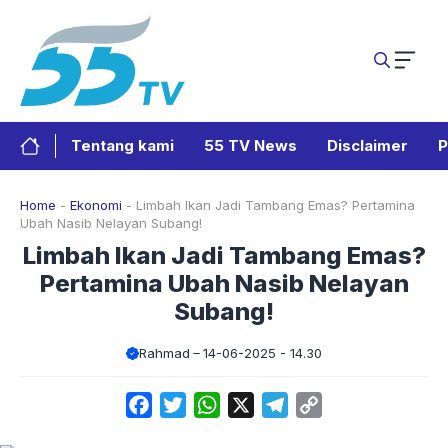
Langsung
ke
isi
Tentang kami
55 TV News
Disclaimer
P
Home
-
Ekonomi
-
Limbah Ikan Jadi Tambang Emas? Pertamina
Ubah Nasib Nelayan Subang!
Limbah Ikan Jadi Tambang Emas?
Pertamina Ubah Nasib Nelayan
Subang!
Rahmad
14-06-2025 - 14.30
Facebook
Twitter
WhatsApp
X
Telegram
Copy
Link