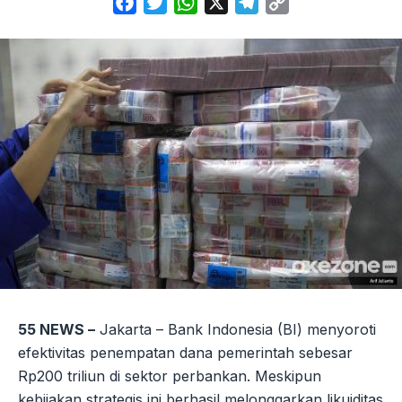
Facebook
Twitter
WhatsApp
X
Telegram
Copy
Link
55 NEWS –
Jakarta – Bank Indonesia (BI) menyoroti
efektivitas penempatan dana pemerintah sebesar
Rp200 triliun di sektor perbankan. Meskipun
kebijakan strategis ini berhasil melonggarkan likuiditas